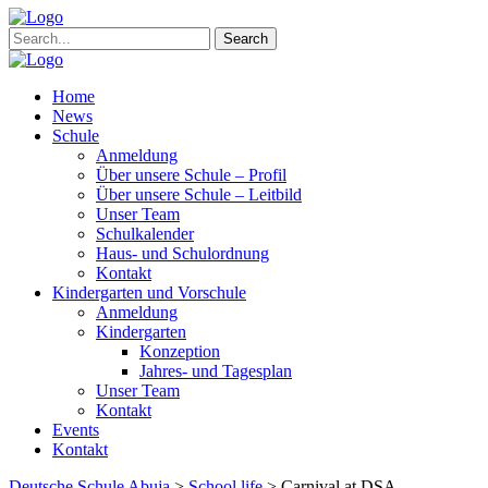
Search
Home
News
Schule
Anmeldung
Über unsere Schule – Profil
Über unsere Schule – Leitbild
Unser Team
Schulkalender
Haus- und Schulordnung
Kontakt
Kindergarten und Vorschule
Anmeldung
Kindergarten
Konzeption
Jahres- und Tagesplan
Unser Team
Kontakt
Events
Kontakt
Deutsche Schule Abuja
>
School life
>
Carnival at DSA