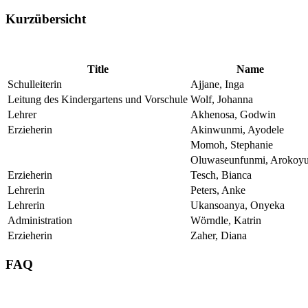
Kurzübersicht
Title
Name
Schulleiterin
Ajjane, Inga
Leitung des Kindergartens und Vorschule
Wolf, Johanna
Lehrer
Akhenosa, Godwin
Erzieherin
Akinwunmi, Ayodele
Momoh, Stephanie
Oluwaseunfunmi, Arokoy
Erzieherin
Tesch, Bianca
Lehrerin
Peters, Anke
Lehrerin
Ukansoanya, Onyeka
Administration
Wörndle, Katrin
Erzieherin
Zaher, Diana
FAQ