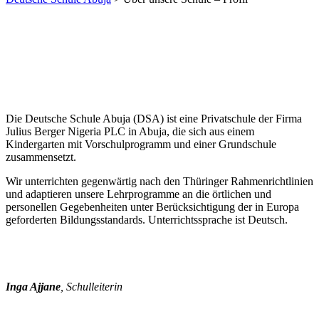
Über unsere Schule – Profil
Unsere Schule in Abuja/FCT.
Wir konzentrieren uns auf schulische Entwicklung, persönliches
Wachstum und ethische Bereicherung.
Die Deutsche Schule Abuja (DSA) ist eine Privatschule der Firma
Julius Berger Nigeria PLC in Abuja, die sich aus einem
Kindergarten mit Vorschulprogramm und einer Grundschule
zusammensetzt.
Wir unterrichten gegenwärtig nach den Thüringer Rahmenrichtlinien
und adaptieren unsere Lehrprogramme an die örtlichen und
personellen Gegebenheiten unter Berücksichtigung der in Europa
geforderten Bildungsstandards. Unterrichtssprache ist Deutsch.
Inga Ajjane
, Schulleiterin