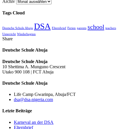
Archiv
Tags Cloud
DSA
school
Deutsche Schule Abuja
Elternbrief
Ferien
parents
teachers
Unterricht
Wiederbeginn
Share
Deutsche Schule Abuja
Deutsche Schule Abuja
10 Shettima A. Munguno Crescent
Utako 900 108 | FCT Abuja
Deutsche Schule Abuja
Life Camp Gwarinpa, Abuja/FCT
dsa@dsa-nigeria.com
Letzte Beiträge
Karneval an der DSA
Elternbrief