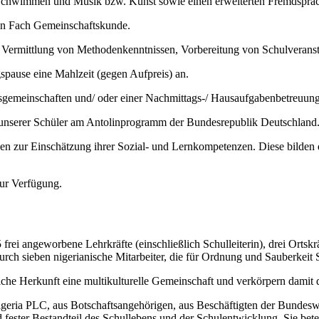
e Schwimmen und Musik bzw. Kunst sowie einen erweiterten Fremdsprache
gen Fach Gemeinschaftskunde.
ie Vermittlung von Methodenkenntnissen, Vorbereitung von Schulverans
gspause eine Mahlzeit (gegen Aufpreis) an.
sgemeinschaften und/ oder einer Nachmittags-/ Hausaufgabenbetreuung
 unserer Schüler am Antolinprogramm der Bundesrepublik Deutschland
n zur Einschätzung ihrer Sozial- und Lernkompetenzen. Diese bilden d
zur Verfügung.
frei angeworbene Lehrkräfte (einschließlich Schulleiterin), drei Ortskr
ch sieben nigerianische Mitarbeiter, die für Ordnung und Sauberkeit S
liche Herkunft eine multikulturelle Gemeinschaft und verkörpern damit 
 Nigeria PLC, aus Botschaftsangehörigen, aus Beschäftigten der Bundesw
 fester Bestandteil des Schullebens und der Schulentwicklung. Sie bete