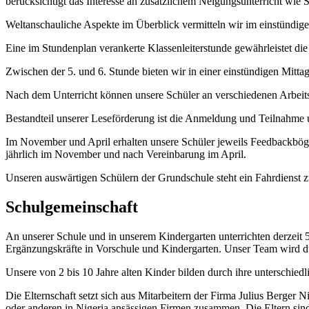
berücksichtigt das Interesse an zusätzlichem Neigungsunterricht wi
Weltanschauliche Aspekte im Überblick vermitteln wir im einstündi
Eine im Stundenplan verankerte Klassenleiterstunde gewährleistet d
Zwischen der 5. und 6. Stunde bieten wir in einer einstündigen Mitta
Nach dem Unterricht können unsere Schüler an verschiedenen Arbeit
Bestandteil unserer Leseförderung ist die Anmeldung und Teilnahme
Im November und April erhalten unsere Schüler jeweils Feedbackböge
jährlich im November und nach Vereinbarung im April.
Unseren auswärtigen Schülern der Grundschule steht ein Fahrdienst 
Schulgemeinschaft
An unserer Schule und in unserem Kindergarten unterrichten derzeit 5 
Ergänzungskräfte in Vorschule und Kindergarten. Unser Team wird dur
Unsere von 2 bis 10 Jahre alten Kinder bilden durch ihre unterschied
Die Elternschaft setzt sich aus Mitarbeitern der Firma Julius Berger
oder anderen in Nigeria ansässigen Firmen zusammen. Die Eltern sind