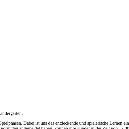
Kindergarten.
Spielphasen. Dabei ist uns das entdeckende und spielerische Lernen e
n Vormittag angemeldet haben, können ihre Kinder in der Zeit von 12.0