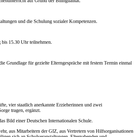
nunterricht auf Grund der Bilingualität.
taltungen und die Schulung sozialer Kompetenzen.
 bis 15.30 Uhr teilnehmen.
.
ie Grundlage für gezielte Elterngespräche mit festem Termin einmal
äfte, vier staatlich anerkannte Erzieherinnen und zwei
orge tragen, ergänzt.
das Bild einer Deutschen Internationalen Schule.
ehr, aus Mitarbeitern der GIZ, aus Vertretern von Hilfsorganisationen
iligen sich an Schulveranstaltungen, Elternabenden und