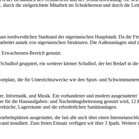
 durch die zielgerichtete Mitarbeit im Schulelternrat und durch die Lei
am nordwestlichen Stadtrand der nigerianischen Hauptstadt. Da die F
und arbeitet autark von nigerianischen Strukturen. Die Außenanlagen s
m Erwachsenen-Bereich genutzt.
hulhof gruppiert, ein weiterer kleiner Schulhof, der bei Bedarf in d
platz, die für Unterrichtszwecke wie den Sport- und Schwimmunterrich
re, Informatik, und Musik. Ein vorhandener und modern ausgestatteter 
 der für die Hausaufgaben- und Nachmittagsbetreuung genutzt wird, 12
feeküche, Lagerräume und die erforderlichen Sanitäranlagen.
beitsplätzen ausgestattet, die fast alle auch über einen Internetansc
nd installiert. Zum freien Einsatz verfügen wir über 3 Ipads. Weitere