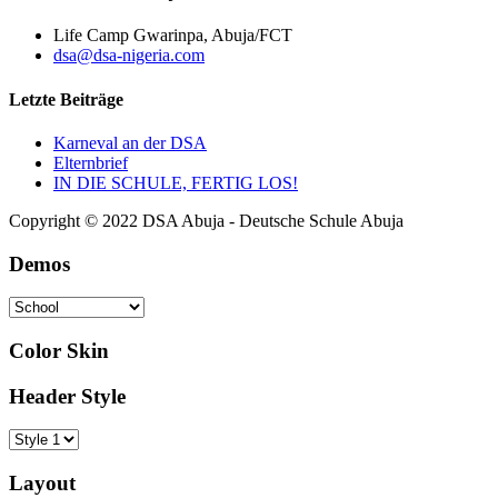
Life Camp Gwarinpa, Abuja/FCT
dsa@dsa-nigeria.com
Letzte Beiträge
Karneval an der DSA
Elternbrief
IN DIE SCHULE, FERTIG LOS!
Copyright © 2022 DSA Abuja - Deutsche Schule Abuja
Demos
Color Skin
Header Style
Layout